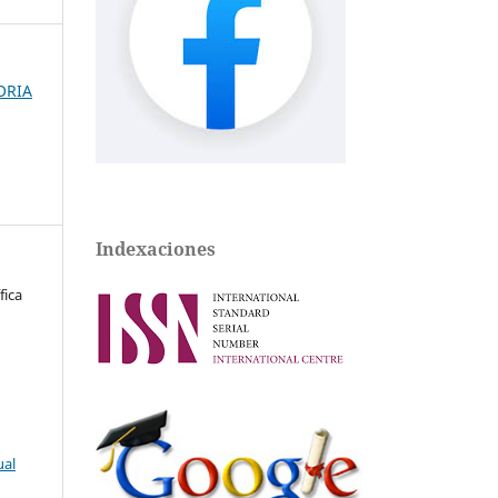
ORIA
Indexaciones
fica
ual