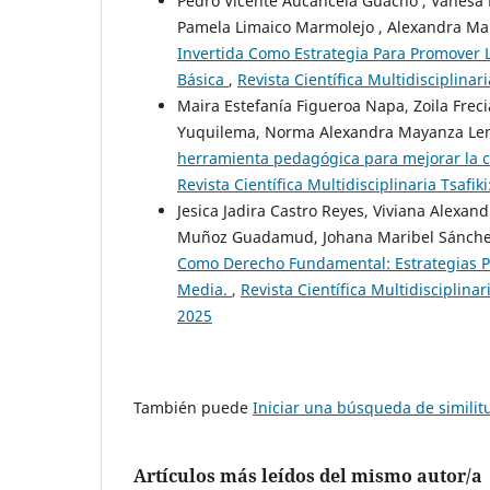
Pedro Vicente Aucancela Guacho , Vanesa 
Pamela Limaico Marmolejo , Alexandra Ma
Invertida Como Estrategia Para Promover 
Básica
,
Revista Científica Multidisciplin
Maira Estefanía Figueroa Napa, Zoila Frec
Yuquilema, Norma Alexandra Mayanza Lema
herramienta pedagógica para mejorar la 
Revista Científica Multidisciplinaria Tsa
Jesica Jadira Castro Reyes, Viviana Alexa
Muñoz Guadamud, Johana Maribel Sánche
Como Derecho Fundamental: Estrategias Pe
Media.
,
Revista Científica Multidisciplin
2025
También puede
Iniciar una búsqueda de simili
Artículos más leídos del mismo autor/a