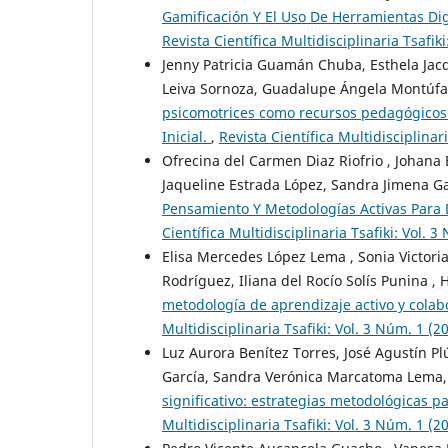
Gamificación Y El Uso De Herramientas Dig
Revista Científica Multidisciplinaria Tsa
Jenny Patricia Guamán Chuba, Esthela Jacq
Leiva Sornoza, Guadalupe Ángela Montúfa
psicomotrices como recursos pedagógicos 
Inicial.
,
Revista Científica Multidisciplin
Ofrecina del Carmen Diaz Riofrio , Johana 
Jaqueline Estrada López, Sandra Jimena G
Pensamiento Y Metodologías Activas Para 
Científica Multidisciplinaria Tsafiki: Vo
Elisa Mercedes López Lema , Sonia Victori
Rodríguez, Iliana del Rocío Solís Punina 
metodología de aprendizaje activo y colab
Multidisciplinaria Tsafiki: Vol. 3 Núm. 
Luz Aurora Benítez Torres, José Agustín 
García, Sandra Verónica Marcatoma Lema,
significativo: estrategias metodológicas p
Multidisciplinaria Tsafiki: Vol. 3 Núm. 