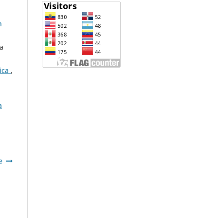
n
da
sica
,
a
e