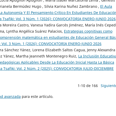
Lucia Apugllon Apugllon , María Isabel Marcatoma Lema , Genesis
rianela Bermúdez Hugo , Silvia Karina Nuñez Zambrano ,
El Aula
La Autonomía Y El Pensamiento Crítico En Estudiantes De Educació
aria Tsafiki: Vol. 3 Núm. 1 (2026): CONVOCATORIA ENERO-JUNIO 2026
ia Moreira Castro, Vanesa Yadira Garcés Jiménez, María Inés Cepe
, Lyntha Angélica Suárez Palacios,
Estrategias cognitivas como
comprensión matemática en estudiantes de Educación General Bá
fiki: Vol. 3 Núm. 1 (2026): CONVOCATORIA ENERO-JUNIO 2026
ndra Sánchez Yánez, Lorena Elizabeth Saltos Cagua, Jenny Alexandra
z Yánez, Martha Jeanneth Montenegro Ruiz,
La Inclusión Educativ
dagógicas Aplicables Desde La Educación Inicial Hasta La Básica
aria Tsafiki: Vol. 2 Núm. 2 (2025): CONVOCATORIA JULIO-DICIEMBRE
1-10 de 166
Siguient
tud avanzada
para este artículo.