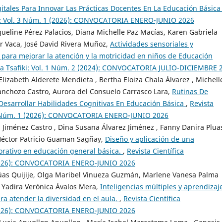
itales Para Innovar Las Prácticas Docentes En La Educación Básic
fiki: Vol. 3 Núm. 1 (2026): CONVOCATORIA ENERO-JUNIO 2026
ueline Pérez Palacios, Diana Michelle Paz Macías, Karen Gabriela
r Vaca, José David Rivera Muñoz,
Actividades sensoriales y
para mejorar la atención y la motricidad en niños de Educación
aria Tsafiki: Vol. 1 Núm. 2 (2024): CONVOCATORIA JULIO-DICIEMBRE 
Elizabeth Alderete Mendieta , Bertha Eloiza Chala Álvarez , Michell
anchozo Castro, Aurora del Consuelo Carrasco Lara,
Rutinas De
Desarrollar Habilidades Cognitivas En Educación Básica
,
Revista
l. 3 Núm. 1 (2026): CONVOCATORIA ENERO-JUNIO 2026
a Jiménez Castro , Dina Susana Álvarez Jiménez , Fanny Danira Plua
, Héctor Patricio Guaman Sagñay,
Diseño y aplicación de una
orativo en educación general básica.
,
Revista Científica
1 (2026): CONVOCATORIA ENERO-JUNIO 2026
Plúas Quijije, Olga Maribel Vinueza Guzmán, Marlene Vanesa Palma
 Yadira Verónica Ávalos Mera,
Inteligencias múltiples y aprendizaj
ara atender la diversidad en el aula.
,
Revista Científica
1 (2026): CONVOCATORIA ENERO-JUNIO 2026