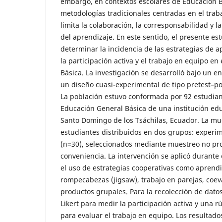
embargo, en contextos escolares de Educación
metodologías tradicionales centradas en el trabaj
limita la colaboración, la corresponsabilidad y l
del aprendizaje. En este sentido, el presente es
determinar la incidencia de las estrategias de 
la participación activa y el trabajo en equipo e
Básica. La investigación se desarrolló bajo un e
un diseño cuasi-experimental de tipo pretest–po
La población estuvo conformada por 92 estudia
Educación General Básica de una institución educ
Santo Domingo de los Tsáchilas, Ecuador. La mue
estudiantes distribuidos en dos grupos: experim
(n=30), seleccionados mediante muestreo no pro
conveniencia. La intervención se aplicó durant
el uso de estrategias cooperativas como aprendiz
rompecabezas (jigsaw), trabajo en parejas, coev
productos grupales. Para la recolección de datos 
Likert para medir la participación activa y una
para evaluar el trabajo en equipo. Los resultad