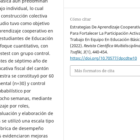
 Básica aún predominan
o individual, lo cual
a construcción colectiva
Cómo citar
tudio tuvo como objetivo
Estrategias De Aprendizaje Cooperati
aprendizaje cooperativo en
Para Fortalecer La Participación Activa
n estudiantes de Educación
Trabajo En Equipo En Educación Básic
nfoque cuantitativo, con
(2022).
Revista Científica Multidisciplin
Tsafiki
,
3
(1), 440-454.
stest con grupo control.
https://doi.org/10.70577/dpcdtw10
ntes de séptimo año de
ativa fiscal del cantón
Más formatos de cita
stra se constituyó por 60
ental (n=30) y control
babilístico por
e ocho semanas, mediante
aje por roles,
aluación y elaboración de
se utilizó una escala tipo
 rúbrica de desempeño
os evidenciaron mejoras