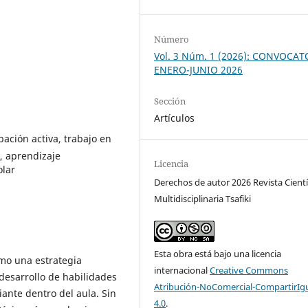
Número
Vol. 3 Núm. 1 (2026): CONVOCAT
ENERO-JUNIO 2026
Sección
Artículos
pación activa, trabajo en
, aprendizaje
Licencia
olar
Derechos de autor 2026 Revista Cientí
Multidisciplinaria Tsafiki
Esta obra está bajo una licencia
omo una estrategia
internacional
Creative Commons
 desarrollo de habilidades
Atribución-NoComercial-CompartirIg
iante dentro del aula. Sin
4.0
.