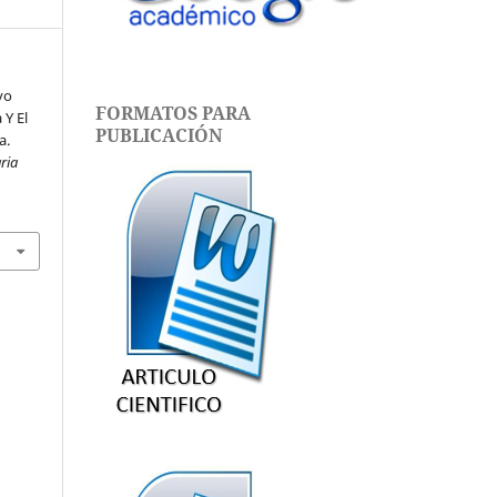
vo
FORMATOS PARA
 Y El
PUBLICACIÓN
a.
aria