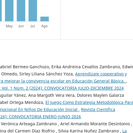
Gabriel Bermeo Ganchozo, Erika Andreina Cevallos Zambrano, Edwi
o Olmedo, Sirley Liliana Sánchez Yoza,
Aprendizaje cooperativo y
a mejorar la convivencia escolar en Educación General Básica.
,
fiki: Vol. 1 Núm. 2 (2024): CONVOCATORIA JULIO-DICIEMBRE 2024
Aguilar Yánez, Ana Margoth Vera Vera, Dolores Maylen Galarza
Isabel Ortega Mendoza,
El Juego Como Estrategia Metodológica Par
emocional En Niños De Educación Inicial
,
Revista Científica
1 (2026): CONVOCATORIA ENERO-JUNIO 2026
 Verónica Arteaga Zambrano , Ariel Armando Morante Desintonio ,
ina del Carmen Diaz Riofrio , Silvia Karina Nuñez Zambrano ,
La