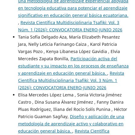
una metodología de aprendizaje experiencial apoyada
en tecnología educativa para potenciar el aprendizaje
significativo en educación general básica ecuatoriana.
,
Revista Científica Multidisciplinaria Tsafiki: Vol. 3
Núm. 1 (2026): CONVOCATORIA ENERO-JUNIO 2026
Tania Sofía Delgado Aza, María Elizabeth Pesantez
Jara, Nelly Leticia Farinango Caiza , Karol Patricia
Vargas Pozo , Kenya Libanesa López Gavidia , Elvia
Mercedes Zapata Bonilla,
Participación activa del
estudiante y su impacto en los procesos de enseñanza
y aprendizaje en educación general básica.
,
Revista
Científica Multidisciplinaria Tsafiki: Vol. 3 Núm. 1
(2026): CONVOCATORIA ENERO-JUNIO 2026
Elisa Mercedes López Lema , Sonia Victoria Jiménez
Castro , Dina Susana Álvarez Jiménez , Fanny Danira
Pluas Rodríguez, Iliana del Rocío Solís Punina , Héctor
Patricio Guaman Sagñay,
Diseño y aplicación de una
metodología de aprendizaje activo y colaborativo en
educación general básica.
,
Revista Científica