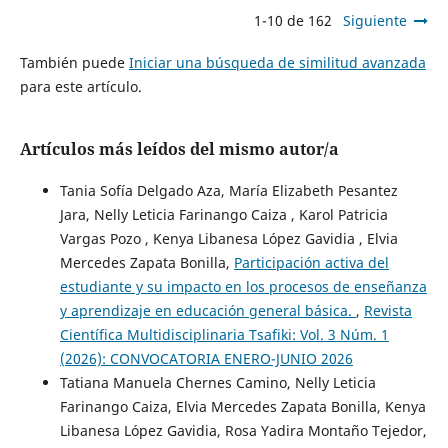
1-10 de 162
Siguiente
También puede
Iniciar una búsqueda de similitud avanzada
para este artículo.
Artículos más leídos del mismo autor/a
Tania Sofía Delgado Aza, María Elizabeth Pesantez
Jara, Nelly Leticia Farinango Caiza , Karol Patricia
Vargas Pozo , Kenya Libanesa López Gavidia , Elvia
Mercedes Zapata Bonilla,
Participación activa del
estudiante y su impacto en los procesos de enseñanza
y aprendizaje en educación general básica.
,
Revista
Científica Multidisciplinaria Tsafiki: Vol. 3 Núm. 1
(2026): CONVOCATORIA ENERO-JUNIO 2026
Tatiana Manuela Chernes Camino, Nelly Leticia
Farinango Caiza, Elvia Mercedes Zapata Bonilla, Kenya
Libanesa López Gavidia, Rosa Yadira Montaño Tejedor,