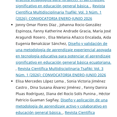
significativo en educación general básica.
,
Revista
Científica Multidisciplinaria Tsafiki: Vol. 3 Núm. 1
(2026): CONVOCATORIA ENERO-JUNIO 2026
Jonny Omar Flores Díaz , Johanna Rocio González
Espinoza, Fanny Katherine Andrade Gracia, María José
Aragundi Rosero , Elsa Melania Añazco Encalada, Aida
Eugenia Benalcázar Sánchez,
Diseño y validación de
una metodología de aprendizaje experiencial apoyada
en tecnología educativa para potenciar el aprendizaje
significativo en educación general básica ecuatoriana.
,
Revista Científica Multidisciplinaria Tsafiki: Vol. 3
Núm. 1 (2026): CONVOCATORIA ENERO-JUNIO 2026
Elisa Mercedes López Lema , Sonia Victoria Jiménez
Castro , Dina Susana Álvarez Jiménez , Fanny Danira
Pluas Rodríguez, Iliana del Rocío Solís Punina , Héctor
Patricio Guaman Sagñay,
Diseño y aplicación de una
metodología de aprendizaje activo y colaborativo en
educación general básica.
,
Revista Científica