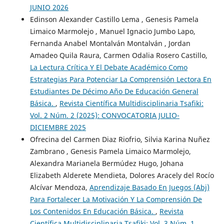
JUNIO 2026
Edinson Alexander Castillo Lema , Genesis Pamela
Limaico Marmolejo , Manuel Ignacio Jumbo Lapo,
Fernanda Anabel Montalván Montalván , Jordan
Amadeo Quila Raura, Carmen Odalia Rosero Castillo,
La Lectura Crítica Y El Debate Académico Como
Estrategias Para Potenciar La Comprensión Lectora En
Estudiantes De Décimo Año De Educación General
Básica.
,
Revista Científica Multidisciplinaria Tsafiki:
Vol. 2 Núm. 2 (2025): CONVOCATORIA JULIO-
DICIEMBRE 2025
Ofrecina del Carmen Diaz Riofrio, Silvia Karina Nuñez
Zambrano , Genesis Pamela Limaico Marmolejo,
Alexandra Marianela Bermúdez Hugo, Johana
Elizabeth Alderete Mendieta, Dolores Aracely del Rocío
Alcívar Mendoza,
Aprendizaje Basado En Juegos (Abj)
Para Fortalecer La Motivación Y La Comprensión De
Los Contenidos En Educación Básica.
,
Revista
Científica Multidisciplinaria Tsafiki: Vol. 3 Núm. 1