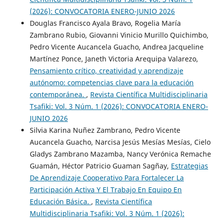
(2026): CONVOCATORIA ENERO-JUNIO 2026
Douglas Francisco Ayala Bravo, Rogelia María
Zambrano Rubio, Giovanni Vinicio Murillo Quichimbo,
Pedro Vicente Aucancela Guacho, Andrea Jacqueline
Martínez Ponce, Janeth Victoria Arequipa Valarezo,
Pensamiento crítico, creatividad y aprendizaje
autónomo: competencias clave para la educación
contemporánea.
,
Revista Científica Multidisciplinaria
Tsafiki: Vol. 3 Núm. 1 (2026): CONVOCATORIA ENERO-
JUNIO 2026
Silvia Karina Nuñez Zambrano, Pedro Vicente
Aucancela Guacho, Narcisa Jesús Mesías Mesías, Cielo
Gladys Zambrano Mazamba, Nancy Verónica Remache
Guamán, Héctor Patricio Guaman Sagñay,
Estrategias
De Aprendizaje Cooperativo Para Fortalecer La
Participación Activa Y El Trabajo En Equipo En
Educación Básica.
,
Revista Científica
Multidisciplinaria Tsafiki: Vol. 3 Núm. 1 (2026):