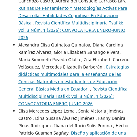
Ganchozo Castro, Aurora del Consuelo Carrasco Lara,
Rutinas De Pensamiento Y Metodologías Activas Para
Desarrollar Habilidades Cognitivas En Educación
Básica
,
Revista Científica Multidisciplinaria Tsafiki:
Vol. 3 Núm. 1 (2026): CONVOCATORIA ENERO-JUNIO
2026
Alexandra Elisa Quinatoa Quinatoa, Diana Carolina
Ramírez Álvarez, Gloria Elizabeth Sanango Rivera,
María Simoneth Poveda Olalla , Zita Elizabeth Carreño
Velásquez, Mercedes Elizabeth Barberán ,
Estrategias
didácticas multimodales para la enseñanza de las
Ciencias Naturales en estudiantes de Educación
General Básica Media en Ecuador.
,
Revista Científica
Multidisciplinaria Tsafiki: Vol. 3 Núm. 1 (2026):
CONVOCATORIA ENERO-JUNIO 2026
Elisa Mercedes López Lema , Sonia Victoria Jiménez
Castro , Dina Susana Álvarez Jiménez , Fanny Danira
Pluas Rodríguez, Iliana del Rocío Solís Punina , Héctor
Patricio Guaman Sagñay,
Diseño y aplicación de una