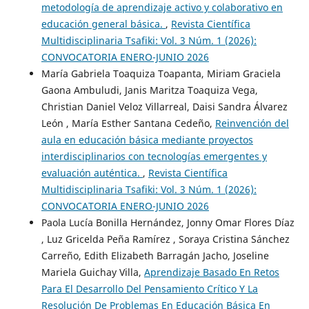
metodología de aprendizaje activo y colaborativo en
educación general básica.
,
Revista Científica
Multidisciplinaria Tsafiki: Vol. 3 Núm. 1 (2026):
CONVOCATORIA ENERO-JUNIO 2026
María Gabriela Toaquiza Toapanta, Miriam Graciela
Gaona Ambuludi, Janis Maritza Toaquiza Vega,
Christian Daniel Veloz Villarreal, Daisi Sandra Álvarez
León , María Esther Santana Cedeño,
Reinvención del
aula en educación básica mediante proyectos
interdisciplinarios con tecnologías emergentes y
evaluación auténtica.
,
Revista Científica
Multidisciplinaria Tsafiki: Vol. 3 Núm. 1 (2026):
CONVOCATORIA ENERO-JUNIO 2026
Paola Lucía Bonilla Hernández, Jonny Omar Flores Díaz
, Luz Gricelda Peña Ramírez , Soraya Cristina Sánchez
Carreño, Edith Elizabeth Barragán Jacho, Joseline
Mariela Guichay Villa,
Aprendizaje Basado En Retos
Para El Desarrollo Del Pensamiento Crítico Y La
Resolución De Problemas En Educación Básica En