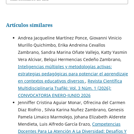
Artículos similares
Andrea Jacqueline Martínez Ponce, Giovanni Vinicio
Murillo Quichimbo, Erika Andreina Cevallos
Zambrano, Sandra Marina Oñate Vallejo, Katty Yasmin
Vera Alcivar, Belqui Hermencias Cedeño Zambrano,
Inteligencias múltiples y metodologías activas:
estrategias pedagógicas para potenciar el aprendizaje
en contextos educativos diversos
,
Revista Científica
Multidisciplinaria Tsafiki: Vol. 3 Núm. 1 (2026):
CONVOCATORIA ENERO-JUNIO 2026
Jenniffer Cristina Aguiar Monar, Ofrecina del Carmen
Diaz Riofrio , Silvia Karina Nuñez Zambrano, Genesis
Pamela Limaico Marmolejo, Johana Elizabeth Alderete
Mendieta, Luis Alfredo García Erazo,
Competencias
Docentes Para La Atención A La Diversidad: Desafíos Y