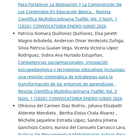
Para Fortalecer La Motivación Y La Comprensión De
Los Contenidos En Educación Básica.
,
Revista
Científica Multidisciplinaria Tsafiki: Vol. 3 Núm. 1
(2026): CONVOCATORIA ENERO-JUNIO 2026
Patricia Xiomara Quiñonez Quiñonez, Elsa Janeth
Magno Arboleda, Anderson Omar Verdezoto Zuñiga,
Silvia Patricia Gualan Vega, Vicenta Victoria López
Rodríguez, Indira Ana Hurtado Estupiñan,
Competencias socioemocionales, innovación
psicopedagógica y tecnologías educativas inclusivas:
una revisión sistemática de estrategias para la
transformación de los entornos de aprendizaje
,
Revista Científica Multidisciplinaria Tsafiki: Vol. 3
Núm. 1 (2026): CONVOCATORIA ENERO-JUNIO 2026
Ofrecina del Carmen Diaz Riofrio , Johana Elizabeth
Alderete Mendieta , Bertha Eloiza Chala Álvarez ,
Michelle Jaqueline Estrada López, Sandra Jimena
Ganchozo Castro, Aurora del Consuelo Carrasco Lara,
Rutinas De Pensamiento Y Metodologías Activas Para