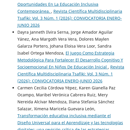
Oportunidades En La Educación Inclusiva
Contemporánea.
,
Revista Científica Multidisciplinaria
Tsafiki: Vol. 3 Núm. 1 (2026): CONVOCATORIA ENERO-
JUNIO 2026
Dayra Janneth Ilvira Serna, Jorge Amador Aguilar
Yánez, Ana Margoth Vera Vera, Dolores Maylen
Galarza Portero, Johana Eloisa Vera Loor, Sandra
Isabel Ortega Mendoza,
El Juego Como Estrategia
Metodológica Para Fortalecer El Desarrollo Cognitivo Y
Socioemocional En Niños De Educación Inicial
,
Revista
Científica Multidisciplinaria Tsafiki: Vol. 3 Núm. 1
(2026): CONVOCATORIA ENERO-JUNIO 2026
Carmen Cecilia Córdova Yépez, Karen Gianella Paz
Ocampo, Maribel Verónica Cabrera Ruiz, Mery
Nereida Alcívar Mendoza, Iliana Stefania Sánchez
Salazar, Ximena Maricela Guevara León,
Transformación educativa inclusiva mediante el
Diseño Universal para el Aprendizaje y las tecnologías
digitales: una revisión crítica de las estrategias