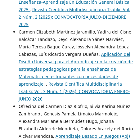
Enseñanza-Aprendizaje En Educación General Básica,
2025
,
Revista Científica Multidisciplinaria Tsafiki: Vol.
2 Núm. 2 (2025): CONVOCATORIA JULIO-DICIEMBRE
2025
Carmen Elizabeth Martinez Jaramillo, Yadira del Cisne
Balcázar Tandazo, Deyci Alexandra Yánez Narváez,
Maria Teresa Baque Curay, Josselyn Alexandra López
Cabezas, Luís Ricardo Vergara Dueñas,
Aplicación del
Diseño Universal para el Aprendizaje en la creación de
estrategias pedagógicas para la enseñanza de
Matemática en estudiantes con necesidades de
aprendizaje.
,
Revista Científica Multidisciplinaria
Tsafiki: Vol. 3 Núm. 1 (2026): CONVOCATORIA ENERO-
JUNIO 2026
Ofrecina del Carmen Diaz Riofrio, Silvia Karina Nuñez
Zambrano , Genesis Pamela Limaico Marmolejo,
Alexandra Marianela Bermúdez Hugo, Johana
Elizabeth Alderete Mendieta, Dolores Aracely del Rocío
Alcívar Mendoza,
Aprendizaje Basado En Juegos (Abj)