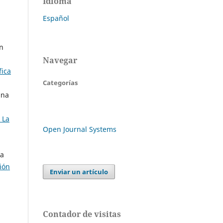
Idioma
Español
en
Navegar
fica
Categorías
ana
 La
Open Journal Systems
ia
ión
Enviar un artículo
Contador de visitas