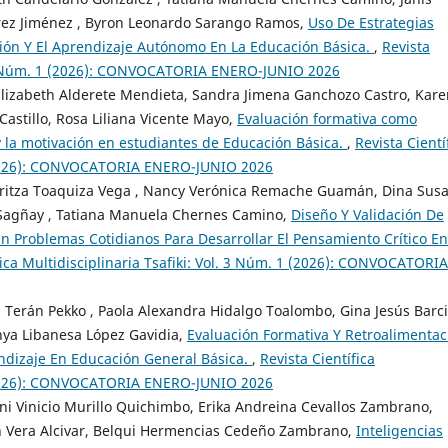
arez Jiménez , Byron Leonardo Sarango Ramos,
Uso De Estrategias
ión Y El Aprendizaje Autónomo En La Educación Básica.
,
Revista
l. 3 Núm. 1 (2026): CONVOCATORIA ENERO-JUNIO 2026
 Elizabeth Alderete Mendieta, Sandra Jimena Ganchozo Castro, Kar
astillo, Rosa Liliana Vicente Mayo,
Evaluación formativa como
 la motivación en estudiantes de Educación Básica.
,
Revista Cientí
1 (2026): CONVOCATORIA ENERO-JUNIO 2026
Maritza Toaquiza Vega , Nancy Verónica Remache Guamán, Dina Sus
 Sagñay , Tatiana Manuela Chernes Camino,
Diseño Y Validación De
 Problemas Cotidianos Para Desarrollar El Pensamiento Crítico En
fica Multidisciplinaria Tsafiki: Vol. 3 Núm. 1 (2026): CONVOCATORIA
a Terán Pekko , Paola Alexandra Hidalgo Toalombo, Gina Jesús Barc
enya Libanesa López Gavidia,
Evaluación Formativa Y Retroalimentac
endizaje En Educación General Básica.
,
Revista Científica
1 (2026): CONVOCATORIA ENERO-JUNIO 2026
ni Vinicio Murillo Quichimbo, Erika Andreina Cevallos Zambrano,
n Vera Alcivar, Belqui Hermencias Cedeño Zambrano,
Inteligencias