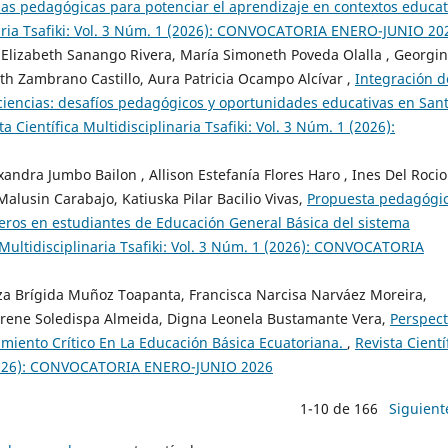
gias pedagógicas para potenciar el aprendizaje en contextos educat
inaria Tsafiki: Vol. 3 Núm. 1 (2026): CONVOCATORIA ENERO-JUNIO 20
 Elizabeth Sanango Rivera, María Simoneth Poveda Olalla , Georgi
eth Zambrano Castillo, Aura Patricia Ocampo Alcívar ,
Integración d
 ciencias: desafíos pedagógicos y oportunidades educativas en San
ta Científica Multidisciplinaria Tsafiki: Vol. 3 Núm. 1 (2026):
xandra Jumbo Bailon , Allison Estefanía Flores Haro , Ines Del Rocio
alusin Carabajo, Katiuska Pilar Bacilio Vivas,
Propuesta pedagógi
úmeros en estudiantes de Educación General Básica del sistema
a Multidisciplinaria Tsafiki: Vol. 3 Núm. 1 (2026): CONVOCATORIA
a Brígida Muñoz Toapanta, Francisca Narcisa Narváez Moreira,
Irene Soledispa Almeida, Digna Leonela Bustamante Vera,
Perspect
miento Crítico En La Educación Básica Ecuatoriana.
,
Revista Cientí
1 (2026): CONVOCATORIA ENERO-JUNIO 2026
1-10 de 166
Siguient