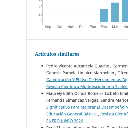
Artículos similares
Pedro Vicente Aucancela Guacho , Carmen
Genesis Pamela Limaico Marmolejo , Ofrec
Gamificación Y El Uso De Herramientas Dig
Revista Científica Multidisciplinaria Tsa
Maurely Edith Ochoa Romero, Lizbeth Emi
Fernanda Simancas Vargas, Sandra Maricel
Significativo Para Mejorar El Desempeño 
Educación General Básica.
,
Revista Cientí
ENERO-JUNIO 2026
Rosa Mariana Almache Pincha, Diana Janet