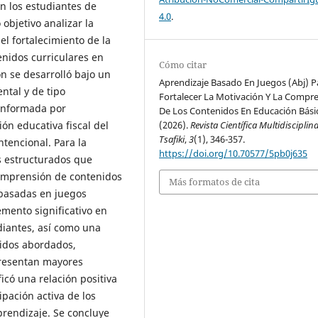
n los estudiantes de
4.0
.
objetivo analizar la
l fortalecimiento de la
enidos curriculares en
Cómo citar
n se desarrolló bajo un
Aprendizaje Basado En Juegos (Abj) P
ntal y de tipo
Fortalecer La Motivación Y La Compr
conformada por
De Los Contenidos En Educación Bási
ón educativa fiscal del
(2026).
Revista Científica Multidisciplin
Tsafiki
,
3
(1), 346-357.
tencional. Para la
https://doi.org/10.70577/5pb0j635
s estructurados que
comprensión de contenidos
Más formatos de cita
 basadas en juegos
emento significativo en
diantes, así como una
nidos abordados,
presentan mayores
icó una relación positiva
cipación activa de los
rendizaje. Se concluye