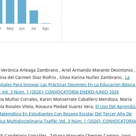
 Verónica Arteaga Zambrano , Ariel Armando Morante Desintonio ,
ina del Carmen Diaz Riofrio , Silvia Karina Nuñez Zambrano ,
La
itales Para Innovar Las Prácticas Docentes En La Educación Básic
fiki: Vol. 3 Núm. 1 (2026): CONVOCATORIA ENERO-JUNIO 2026
lia Muñoz Corrales, Karen Monserrate Caballero Mendoza, María
a Rosales Vilela, Rosaura Piedad Suarez Vera,
El Uso Del Aprendiz
Matemático En Estudiantes Con Rezago Escolar Del Tercer Año De
fica Multidisciplinaria Tsafiki: Vol. 3 Núm. 1 (2026): CONVOCATORIA
h Candelario González , Tatiana Manuela Chernes Camino, Janis