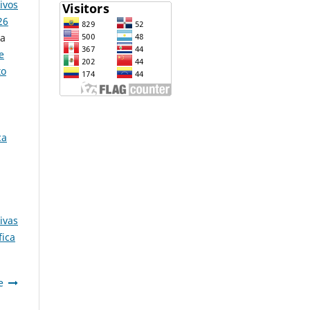
ivos
26
na
e
to
ca
ivas
fica
e