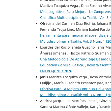
Maritza Toaquiza Vega , Dina Susana Álv
Metacognitivas Para Mejorar La Comprens
Científica Multidisciplinaria Tsafiki: Vo
Ofrecina del Carmen Diaz Riofrio, Johana
Fernanda Troya Lino, Miriam Isabel Pardo C
herramienta para mejorar el aprendizaje y
Multidisciplinaria Tsafiki: Vol. 3 Núm. 
Lourdes del Rocío Janeta Guacho, Janis 
Álvarez Jiménez , Héctor Patricio Guaman
Una Metodología De Aprendizaje Basado En
Educación General Básica.
,
Revista Cientí
ENERO-JUNIO 2026
Janis Maritza Toaquiza Vega , Rosa Victori
Quijije , María Elizabeth Pesantez Jara, K
Efectiva Para La Mejora Continua Del Apr
Multidisciplinaria Tsafiki: Vol. 3 Núm. 
Andrea Jacqueline Martínez Ponce, Giovan
Sandra Marina Oñate Vallejo, Katty Yasmi