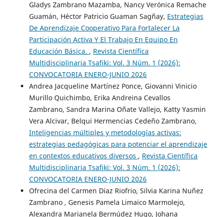
Gladys Zambrano Mazamba, Nancy Verónica Remache
Guamán, Héctor Patricio Guaman Sagñay,
Estrategias
De Aprendizaje Cooperativo Para Fortalecer La
Participación Activa Y El Trabajo En Equipo En
Educación Básica.
,
Revista Científica
Multidisciplinaria Tsafiki: Vol. 3 Núm. 1 (2026):
CONVOCATORIA ENERO-JUNIO 2026
Andrea Jacqueline Martínez Ponce, Giovanni Vinicio
Murillo Quichimbo, Erika Andreina Cevallos
Zambrano, Sandra Marina Oñate Vallejo, Katty Yasmin
Vera Alcivar, Belqui Hermencias Cedeño Zambrano,
Inteligencias múltiples y metodologías activas:
estrategias pedagógicas para potenciar el aprendizaje
en contextos educativos diversos
,
Revista Científica
Multidisciplinaria Tsafiki: Vol. 3 Núm. 1 (2026):
CONVOCATORIA ENERO-JUNIO 2026
Ofrecina del Carmen Diaz Riofrio, Silvia Karina Nuñez
Zambrano , Genesis Pamela Limaico Marmolejo,
Alexandra Marianela Bermúdez Hugo, Johana