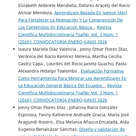
Elizabeth Alderete Mendieta, Dolores Aracely del Rocío
Alcívar Mendoza,
Aprendizaje Basado En Juegos (Abj)
Para Fortalecer La Motivación Y La Comprensión De
Los Contenidos En Educación Básica.
,
Revista
Científica Multidisciplinaria Tsafiki: Vol. 3 Núm. 1
(2026): CONVOCATORIA ENERO-JUNIO 2026
Isaura Mariela Díaz Valencia , Jonny Omar Flores Díaz,
Verónica del Rocío Ramírez Melena, Martha Cecilia
Castro Capa , Lourdes del Rocío Janeta Guacho, Paola
Alexandra Hidalgo Toalombo ,
Evaluación Formativa
Como Herramienta Para Mejorar Los Aprendizajes En
La Educación General Básica Del Ecuador.
,
Revista
Científica Multidisciplinaria Tsafiki: Vol. 3 Núm. 1
(2026): CONVOCATORIA ENERO-JUNIO 2026
Jonny Omar Flores Díaz , Johanna Rocio González
Espinoza, Fanny Katherine Andrade Gracia, María José
Aragundi Rosero , Elsa Melania Añazco Encalada, Aida
Eugenia Benalcázar Sánchez,
Diseño y validación de