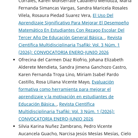
Corrales, Karen Monserrate Caballero Mendoza, María
Fernanda Simancas Vargas, Sandra Maricela Rosales
Vilela, Rosaura Piedad Suarez Vera,
El Uso Del
Aprendizaje Significativo Para Mejorar El Desempeño
Matemático En Estudiantes Con Rezago Escolar Del
Tercer Año De Educación General Básica.
,
Revista
Científica Multidisciplinaria Tsafiki: Vol. 3 Núm. 1
(2026): CONVOCATORIA ENERO-JUNIO 2026
Ofrecina del Carmen Diaz Riofrio, Johana Elizabeth
Alderete Mendieta, Sandra Jimena Ganchozo Castro,
Karen Fernanda Troya Lino, Miriam Isabel Pardo
Castillo, Rosa Liliana Vicente Mayo,
Evaluación
formativa como herramienta para mejorar el
aprendizaje y la motivación en estudiantes de
Educación Básica.
,
Revista Científica
Multidisciplinaria Tsafiki: Vol. 3 Núm. 1 (2026):
CONVOCATORIA ENERO-JUNIO 2026
Silvia Karina Nuñez Zambrano, Pedro Vicente
Aucancela Guacho, Narcisa Jesús Mesías Mesías, Cielo