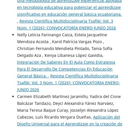
una metodología de aprendizaje experiencial apoyada
en tecnología educativa para potenciar el aprendizaje
significativo en educación general básica ecuatoriana.
,
Revista Científica Multidisciplinaria Tsafiki: Vol. 3
Núm. 1 (2026): CONVOCATORIA ENERO-JUNIO 2026
Nelly Leticia Farinango Caiza, Estela Jacqueline
Mendoza Acosta , Karol Patricia Vargas Pozo ,
Christian Fernando Mendieta Pintado, Tania Sofía
Delgado Aza , Kenya Libanesa López Gavidia,
Integración De Saberes En El Aula Como Estrategia
Para El Desarrollo De Competencias En Educación
General Básica.
,
Revista Científica Multidisciplinaria
Tsafiki: Vol. 3 Núm. 1 (2026): CONVOCATORIA ENERO-
JUNIO 2026
Carmen Elizabeth Martinez Jaramillo, Yadira del Cisne
Balcázar Tandazo, Deyci Alexandra Yánez Narváez,
Maria Teresa Baque Curay, Josselyn Alexandra López
Cabezas, Luís Ricardo Vergara Dueñas,
Aplicación del
Diseño Universal para el Aprendizaje en la creación de