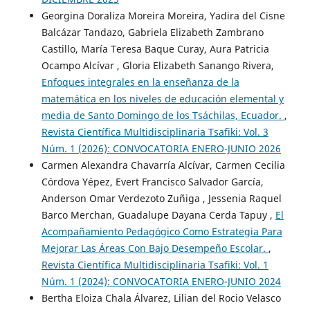
Georgina Doraliza Moreira Moreira, Yadira del Cisne
Balcázar Tandazo, Gabriela Elizabeth Zambrano
Castillo, María Teresa Baque Curay, Aura Patricia
Ocampo Alcívar , Gloria Elizabeth Sanango Rivera,
Enfoques integrales en la enseñanza de la
matemática en los niveles de educación elemental y
media de Santo Domingo de los Tsáchilas, Ecuador.
,
Revista Científica Multidisciplinaria Tsafiki: Vol. 3
Núm. 1 (2026): CONVOCATORIA ENERO-JUNIO 2026
Carmen Alexandra Chavarría Alcívar, Carmen Cecilia
Córdova Yépez, Evert Francisco Salvador García,
Anderson Omar Verdezoto Zuñiga , Jessenia Raquel
Barco Merchan, Guadalupe Dayana Cerda Tapuy ,
El
Acompañamiento Pedagógico Como Estrategia Para
Mejorar Las Áreas Con Bajo Desempeño Escolar.
,
Revista Científica Multidisciplinaria Tsafiki: Vol. 1
Núm. 1 (2024): CONVOCATORIA ENERO-JUNIO 2024
Bertha Eloiza Chala Álvarez, Lilian del Rocio Velasco