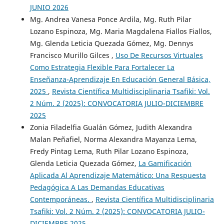
JUNIO 2026
Mg. Andrea Vanesa Ponce Ardila, Mg. Ruth Pilar
Lozano Espinoza, Mg. Maria Magdalena Fiallos Fiallos,
Mg. Glenda Leticia Quezada Gómez, Mg. Dennys
Francisco Murillo Gilces ,
Uso De Recursos Virtuales
Como Estrategia Flexible Para Fortalecer La
Enseñanza-Aprendizaje En Educación General Básica,
2025
,
Revista Científica Multidisciplinaria Tsafiki: Vol.
2 Núm. 2 (2025): CONVOCATORIA JULIO-DICIEMBRE
2025
Zonia Filadelfia Gualán Gómez, Judith Alexandra
Malan Peñafiel, Norma Alexandra Mayanza Lema,
Fredy Pintag Lema, Ruth Pilar Lozano Espinoza,
Glenda Leticia Quezada Gómez,
La Gamificación
Aplicada Al Aprendizaje Matemático: Una Respuesta
Pedagógica A Las Demandas Educativas
Contemporáneas.
,
Revista Científica Multidisciplinaria
Tsafiki: Vol. 2 Núm. 2 (2025): CONVOCATORIA JULIO-
DICIEMBRE 2025