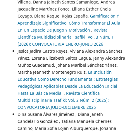
Villena, Danna Jaineth Santos Samaniego, Andrea
Jacqueline Martínez Ponce, Liliana Esther Chela
Coyago, Diana Raquel Rojas España,
Gamificación Y
Aprendizaje Significativo: Cómo Transformar El Aula
En Un Espacio De Juego Y Motivación
,
Revista
Científica Multidisciplinaria Tsafiki: Vol. 3 Núm. 1
(2026): CONVOCATORIA ENERO-JUNIO 2026
Jesica Jadira Castro Reyes, Viviana Alexandra Sánchez
Yánez, Lorena Elizabeth Saltos Cagua, Jenny Alexandra
Muñoz Guadamud, Johana Maribel Sánchez Yánez,
Martha Jeanneth Montenegro Ruiz,
La Inclusión
Educativa Como Derecho Fundamental: Estrategias
Pedagógicas Aplicables Desde La Educación Inicial
Hasta La Básica Media.
,
Revista Científica
Multidisciplinaria Tsafiki: Vol. 2 Núm. 2 (2025):
CONVOCATORIA JULIO-DICIEMBRE 2025
Dina Susana Álvarez Jiménez , Diana Janeth
Candelario González , Tatiana Manuela Chernes
Camino, Maria Sofia Lojan Alburquerque, Johanna