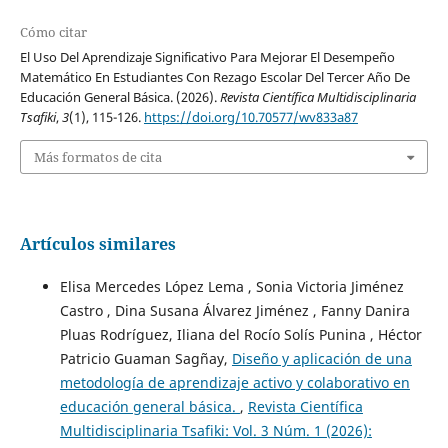
Cómo citar
El Uso Del Aprendizaje Significativo Para Mejorar El Desempeño
Matemático En Estudiantes Con Rezago Escolar Del Tercer Año De
Educación General Básica. (2026).
Revista Científica Multidisciplinaria
Tsafiki
,
3
(1), 115-126.
https://doi.org/10.70577/wv833a87
Más formatos de cita
Artículos similares
Elisa Mercedes López Lema , Sonia Victoria Jiménez
Castro , Dina Susana Álvarez Jiménez , Fanny Danira
Pluas Rodríguez, Iliana del Rocío Solís Punina , Héctor
Patricio Guaman Sagñay,
Diseño y aplicación de una
metodología de aprendizaje activo y colaborativo en
educación general básica.
,
Revista Científica
Multidisciplinaria Tsafiki: Vol. 3 Núm. 1 (2026):