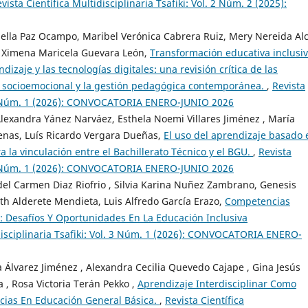
vista Científica Multidisciplinaria Tsafiki: Vol. 2 Núm. 2 (2025):
ella Paz Ocampo, Maribel Verónica Cabrera Ruiz, Mery Nereida Alc
, Ximena Maricela Guevara León,
Transformación educativa inclusi
izaje y las tecnologías digitales: una revisión crítica de las
lo socioemocional y la gestión pedagógica contemporánea.
,
Revista
l. 3 Núm. 1 (2026): CONVOCATORIA ENERO-JUNIO 2026
Alexandra Yánez Narváez, Esthela Noemi Villares Jiménez , María
enas, Luís Ricardo Vergara Dueñas,
El uso del aprendizaje basado 
 la vinculación entre el Bachillerato Técnico y el BGU.
,
Revista
l. 3 Núm. 1 (2026): CONVOCATORIA ENERO-JUNIO 2026
 del Carmen Diaz Riofrio , Silvia Karina Nuñez Zambrano, Genesis
h Alderete Mendieta, Luis Alfredo García Erazo,
Competencias
: Desafíos Y Oportunidades En La Educación Inclusiva
idisciplinaria Tsafiki: Vol. 3 Núm. 1 (2026): CONVOCATORIA ENERO-
a Álvarez Jiménez , Alexandra Cecilia Quevedo Cajape , Gina Jesús
a , Rosa Victoria Terán Pekko ,
Aprendizaje Interdisciplinar Como
ncias En Educación General Básica.
,
Revista Científica