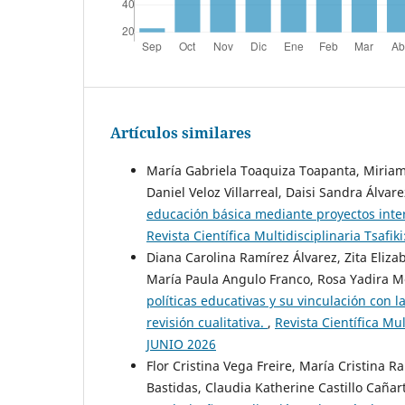
Artículos similares
María Gabriela Toaquiza Toapanta, Miriam
Daniel Veloz Villarreal, Daisi Sandra Álva
educación básica mediante proyectos inter
Revista Científica Multidisciplinaria Tsa
Diana Carolina Ramírez Álvarez, Zita Eliz
María Paula Angulo Franco, Rosa Yadira Mo
políticas educativas y su vinculación con l
revisión cualitativa.
,
Revista Científica Mu
JUNIO 2026
Flor Cristina Vega Freire, María Cristina 
Bastidas, Claudia Katherine Castillo Cañar