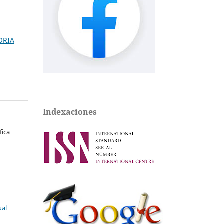
ORIA
Indexaciones
fica
ual