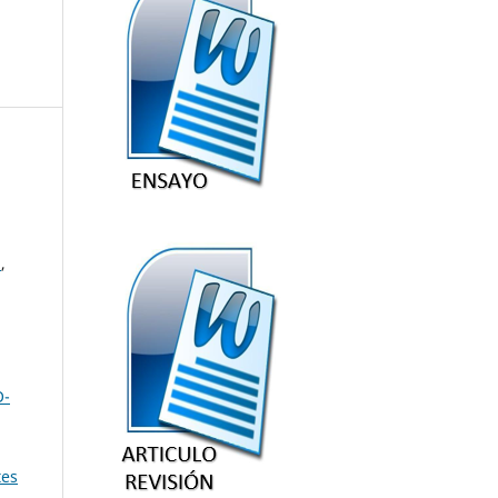
.
,
O-
a
tes