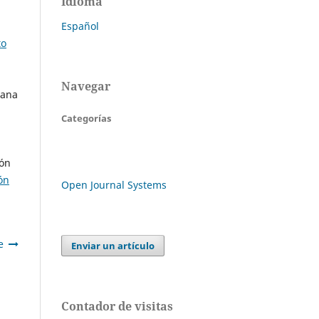
Idioma
Español
to
Navegar
iana
Categorías
zón
ón
Open Journal Systems
e
Enviar un artículo
Contador de visitas