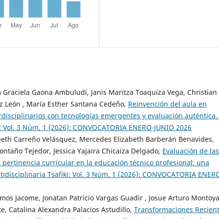
 Graciela Gaona Ambuludi, Janis Maritza Toaquiza Vega, Christian
rez León , María Esther Santana Cedeño,
Reinvención del aula en
disciplinarios con tecnologías emergentes y evaluación auténtica
fiki: Vol. 3 Núm. 1 (2026): CONVOCATORIA ENERO-JUNIO 2026
abeth Carreño Velásquez, Mercedes Elizabeth Barberán Benavides,
ntaño Tejedor, Jessica Yajaira Chicaiza Delgado,
Evaluación de las
a pertinencia curricular en la educación técnico profesional: una
ltidisciplinaria Tsafiki: Vol. 3 Núm. 1 (2026): CONVOCATORIA ENER
Ramos Jacome, Jonatan Patricio Vargas Guadir , Josue Arturo Montoy
te, Catalina Alexandra Palacios Astudillo,
Transformaciones Recien