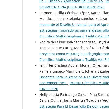
En El Diseño Y Aplicación Del Currículo
,
Re
CONVOCATORIA JULIO-DICIEMBRE 2025
Carmen Cecilia Córdova Yépez, Karen Gian
Mendoza, Iliana Stefania Sánchez Salazar
mediante el Diseño Universal para el Aprend
estrategias innovadoras para el desarrol
Científica Multidisciplinaria Tsafiki: Vo
Yadira del Cisne Balcázar Tandazo, Deyci 
Teresa Baque Curay, María José Ruiz Cárd
proyectos como estrategia pedagógica para
Científica Multidisciplinaria Tsafiki: Vo
Jenniffer Cristina Aguiar Monar, Ofrecina
Pamela Limaico Marmolejo, Johana Elizabet
Docentes Para La Atención A La Diversidad
Contemporánea.
,
Revista Científica Mult
JUNIO 2026
Nelly Leticia Farinango Caiza , Dina Susan
Barcia Quijije , Janis Maritza Toaquiza Veg
Estrategia Para El Desarrollo De Compete