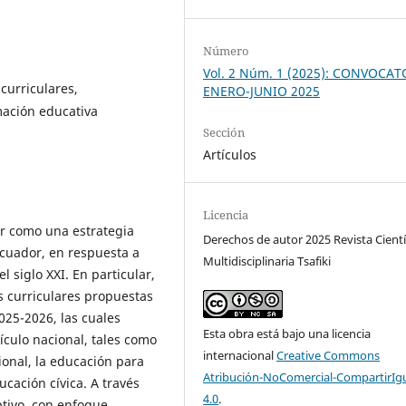
Número
Vol. 2 Núm. 1 (2025): CONVOCAT
 curriculares,
ENERO-JUNIO 2025
mación educativa
Sección
Artículos
Licencia
lar como una estrategia
Derechos de autor 2025 Revista Cientí
 Ecuador, en respuesta a
Multidisciplinaria Tsafiki
l siglo XXI. En particular,
s curriculares propuestas
025-2026, las cuales
Esta obra está bajo una licencia
culo nacional, tales como
internacional
Creative Commons
ional, la educación para
Atribución-NoComercial-CompartirIg
ducación cívica. A través
4.0
.
ptivo, con enfoque