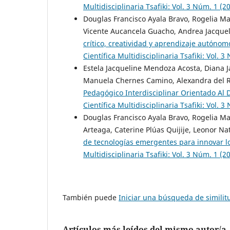
Multidisciplinaria Tsafiki: Vol. 3 Núm. 
Douglas Francisco Ayala Bravo, Rogelia M
Vicente Aucancela Guacho, Andrea Jacquel
crítico, creatividad y aprendizaje autón
Científica Multidisciplinaria Tsafiki: Vo
Estela Jacqueline Mendoza Acosta, Diana J
Manuela Chernes Camino, Alexandra del R
Pedagógico Interdisciplinar Orientado Al
Científica Multidisciplinaria Tsafiki: Vo
Douglas Francisco Ayala Bravo, Rogelia M
Arteaga, Caterine Plúas Quijije, Leonor Nat
de tecnologías emergentes para innovar 
Multidisciplinaria Tsafiki: Vol. 3 Núm. 
También puede
Iniciar una búsqueda de simili
Artículos más leídos del mismo autor/a