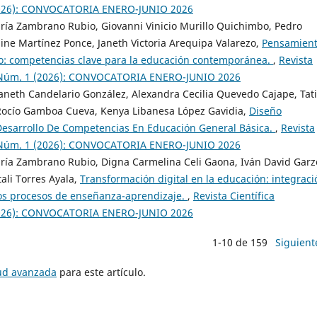
1 (2026): CONVOCATORIA ENERO-JUNIO 2026
aría Zambrano Rubio, Giovanni Vinicio Murillo Quichimbo, Pedro
ine Martínez Ponce, Janeth Victoria Arequipa Valarezo,
Pensamien
omo: competencias clave para la educación contemporánea.
,
Revista
l. 3 Núm. 1 (2026): CONVOCATORIA ENERO-JUNIO 2026
aneth Candelario González, Alexandra Cecilia Quevedo Cajape, Tat
ocío Gamboa Cueva, Kenya Libanesa López Gavidia,
Diseño
 Desarrollo De Competencias En Educación General Básica.
,
Revista
l. 3 Núm. 1 (2026): CONVOCATORIA ENERO-JUNIO 2026
aría Zambrano Rubio, Digna Carmelina Celi Gaona, Iván David Gar
ali Torres Ayala,
Transformación digital en la educación: integraci
los procesos de enseñanza-aprendizaje.
,
Revista Científica
1 (2026): CONVOCATORIA ENERO-JUNIO 2026
1-10 de 159
Siguient
tud avanzada
para este artículo.