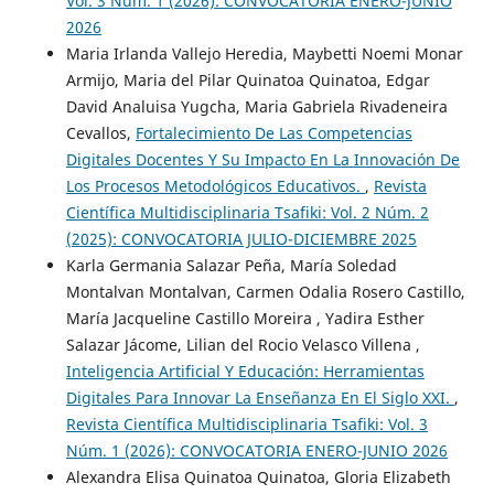
Vol. 3 Núm. 1 (2026): CONVOCATORIA ENERO-JUNIO
2026
Maria Irlanda Vallejo Heredia, Maybetti Noemi Monar
Armijo, Maria del Pilar Quinatoa Quinatoa, Edgar
David Analuisa Yugcha, Maria Gabriela Rivadeneira
Cevallos,
Fortalecimiento De Las Competencias
Digitales Docentes Y Su Impacto En La Innovación De
Los Procesos Metodológicos Educativos.
,
Revista
Científica Multidisciplinaria Tsafiki: Vol. 2 Núm. 2
(2025): CONVOCATORIA JULIO-DICIEMBRE 2025
Karla Germania Salazar Peña, María Soledad
Montalvan Montalvan, Carmen Odalia Rosero Castillo,
María Jacqueline Castillo Moreira , Yadira Esther
Salazar Jácome, Lilian del Rocio Velasco Villena ,
Inteligencia Artificial Y Educación: Herramientas
Digitales Para Innovar La Enseñanza En El Siglo XXI.
,
Revista Científica Multidisciplinaria Tsafiki: Vol. 3
Núm. 1 (2026): CONVOCATORIA ENERO-JUNIO 2026
Alexandra Elisa Quinatoa Quinatoa, Gloria Elizabeth