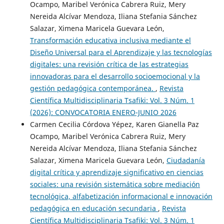
Ocampo, Maribel Verónica Cabrera Ruiz, Mery
Nereida Alcívar Mendoza, Iliana Stefania Sánchez
Salazar, Ximena Maricela Guevara León,
Transformación educativa inclusiva mediante el
Diseño Universal para el Aprendizaje y las tecnologías
digitales: una revisión crítica de las estrategias
innovadoras para el desarrollo socioemocional y la
gestión pedagógica contemporánea.
,
Revista
Científica Multidisciplinaria Tsafiki: Vol. 3 Núm. 1
(2026): CONVOCATORIA ENERO-JUNIO 2026
Carmen Cecilia Córdova Yépez, Karen Gianella Paz
Ocampo, Maribel Verónica Cabrera Ruiz, Mery
Nereida Alcívar Mendoza, Iliana Stefania Sánchez
Salazar, Ximena Maricela Guevara León,
Ciudadanía
digital crítica y aprendizaje significativo en ciencias
sociales: una revisión sistemática sobre mediación
tecnológica, alfabetización informacional e innovación
pedagógica en educación secundaria
,
Revista
Científica Multidisciplinaria Tsafiki: Vol. 3 Núm. 1