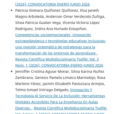
(2026): CONVOCATORIA ENERO-JUNIO 2026
Patricia Xiomara Quiñonez Quiñonez, Elsa Janeth
Magno Arboleda, Anderson Omar Verdezoto Zuñiga,
Silvia Patricia Gualan Vega, Vicenta Victoria López
Rodríguez, Indira Ana Hurtado Estupiñan,
Competencias socioemocionales, innovación
psicopedagógica y tecnologías educativas inclusivas:
una revisión sistemática de estrategias para la
transformación de los entornos de aprendizaje
,
Revista Científica Multidisciplinaria Tsafiki: Vol. 3
Núm. 1 (2026): CONVOCATORIA ENERO-JUNIO 2026
Jenniffer Cristina Aguiar Monar, Silvia Karina Nuñez
Zambrano, Genesis Pamela Limaico Marmolejo, Rosa
Marlene Yánez, Jazmín Elizabeth Pastuizaca Armijos,
Telmo Ismael Intriago Delgado,
Innovación Y
Tecnología Al Servicio De La Inclusión: Herramientas
Digitales Accesibles Para La Enseñanza En Aulas
Diversas.
,
Revista Científica Multidisciplinaria Tsafiki: