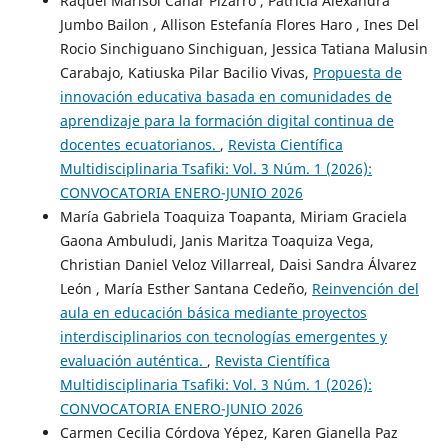
Raquel Marisol Cañar Pizarro , Patricia Alexandra
Jumbo Bailon , Allison Estefanía Flores Haro , Ines Del
Rocio Sinchiguano Sinchiguan, Jessica Tatiana Malusin
Carabajo, Katiuska Pilar Bacilio Vivas,
Propuesta de
innovación educativa basada en comunidades de
aprendizaje para la formación digital continua de
docentes ecuatorianos.
,
Revista Científica
Multidisciplinaria Tsafiki: Vol. 3 Núm. 1 (2026):
CONVOCATORIA ENERO-JUNIO 2026
María Gabriela Toaquiza Toapanta, Miriam Graciela
Gaona Ambuludi, Janis Maritza Toaquiza Vega,
Christian Daniel Veloz Villarreal, Daisi Sandra Álvarez
León , María Esther Santana Cedeño,
Reinvención del
aula en educación básica mediante proyectos
interdisciplinarios con tecnologías emergentes y
evaluación auténtica.
,
Revista Científica
Multidisciplinaria Tsafiki: Vol. 3 Núm. 1 (2026):
CONVOCATORIA ENERO-JUNIO 2026
Carmen Cecilia Córdova Yépez, Karen Gianella Paz