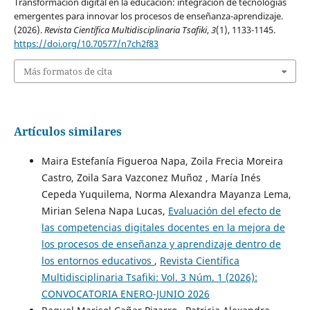
Transformación digital en la educación: integración de tecnologías
emergentes para innovar los procesos de enseñanza-aprendizaje.
(2026).
Revista Científica Multidisciplinaria Tsafiki
,
3
(1), 1133-1145.
https://doi.org/10.70577/n7ch2f83
Más formatos de cita
Artículos similares
Maira Estefanía Figueroa Napa, Zoila Frecia Moreira
Castro, Zoila Sara Vazconez Muñoz , María Inés
Cepeda Yuquilema, Norma Alexandra Mayanza Lema,
Mirian Selena Napa Lucas,
Evaluación del efecto de
las competencias digitales docentes en la mejora de
los procesos de enseñanza y aprendizaje dentro de
los entornos educativos
,
Revista Científica
Multidisciplinaria Tsafiki: Vol. 3 Núm. 1 (2026):
CONVOCATORIA ENERO-JUNIO 2026