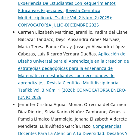
Experiencia De Estudiantes Con Requerimientos
Educativos Especiales
,
Revista Científica
Multidisciplinaria Tsafiki: Vol. 2 Núm. 2 (2025):
CONVOCATORIA JULIO-DICIEMBRE 2025
Carmen Elizabeth Martinez Jaramillo, Yadira del Cisne
Balcázar Tandazo, Deyci Alexandra Yánez Narváez,
Maria Teresa Baque Curay, Josselyn Alexandra López
Cabezas, Luís Ricardo Vergara Dueñas,
Aplicación del
Diseño Universal para el Aprendizaje en la creación de
estrategias pedagógicas para la enseñanza de
Matemática en estudiantes con necesidades de
aprendizaje.
,
Revista Científica Multidisciplinaria
Tsafiki: Vol. 3 Núm. 1 (2026): CONVOCATORIA ENERO-
JUNIO 2026
Jenniffer Cristina Aguiar Monar, Ofrecina del Carmen
Diaz Riofrio , Silvia Karina Nuñez Zambrano, Genesis
Pamela Limaico Marmolejo, Johana Elizabeth Alderete
Mendieta, Luis Alfredo García Erazo,
Competencias
Docentes Para La Atención A La Diversidad: Desafíos Y