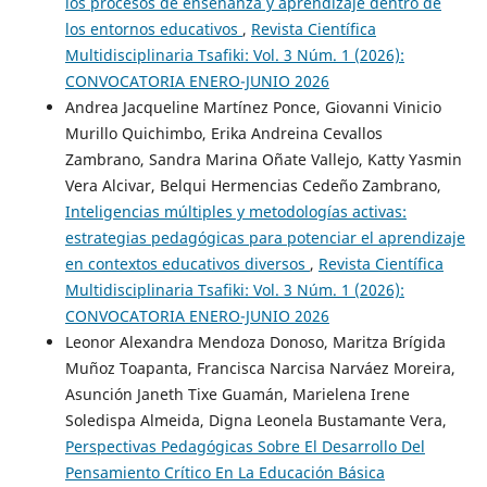
los procesos de enseñanza y aprendizaje dentro de
los entornos educativos
,
Revista Científica
Multidisciplinaria Tsafiki: Vol. 3 Núm. 1 (2026):
CONVOCATORIA ENERO-JUNIO 2026
Andrea Jacqueline Martínez Ponce, Giovanni Vinicio
Murillo Quichimbo, Erika Andreina Cevallos
Zambrano, Sandra Marina Oñate Vallejo, Katty Yasmin
Vera Alcivar, Belqui Hermencias Cedeño Zambrano,
Inteligencias múltiples y metodologías activas:
estrategias pedagógicas para potenciar el aprendizaje
en contextos educativos diversos
,
Revista Científica
Multidisciplinaria Tsafiki: Vol. 3 Núm. 1 (2026):
CONVOCATORIA ENERO-JUNIO 2026
Leonor Alexandra Mendoza Donoso, Maritza Brígida
Muñoz Toapanta, Francisca Narcisa Narváez Moreira,
Asunción Janeth Tixe Guamán, Marielena Irene
Soledispa Almeida, Digna Leonela Bustamante Vera,
Perspectivas Pedagógicas Sobre El Desarrollo Del
Pensamiento Crítico En La Educación Básica