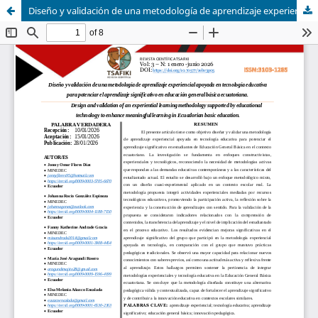
Diseño y validación de una metodología de aprendizaje experiencial apoyada en tecnología educativa para potenciar el aprendizaje significativo en educación general básica ecuatoriana.